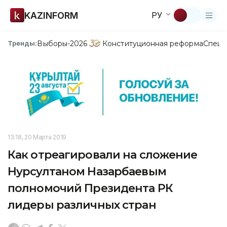
KAZINFORM
РУ
Выборы-2026
Конституционная реформа
Спецп
Тренды:
13:18, 20 Марта 2019
Как отреагировали на сложение
Нурсултаном Назарбаевым
полномочий Президента РК
лидеры различных стран