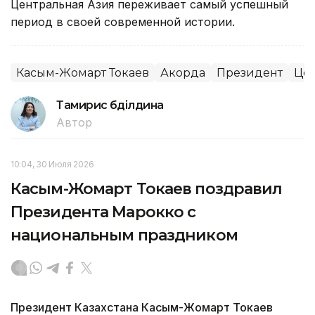
Центральная Азия переживает самый успешный
период в своей современной истории.
Касым-Жомарт Токаев
Акорда
Президент
Цен
Тамирис Әбділдина
Автор
10:04, 30 Июля 2026
Касым-Жомарт Токаев поздравил
Президента Марокко с
национальным праздником
Президент Казахстана Касым-Жомарт Токаев