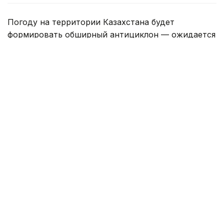
Погоду на территории Казахстана будет
формировать обширный антициклон — ожидается
жаркая, сухая погода. На западе, северо-западе
страны Северо-западный циклон, и связанные
с ним атмосферные фронтальные системы в конце
периода принесут дожди с грозами и усилением
ветра, в отдельных районах возможно выпадение
града.
На востоке республики в начале периода и все
дни в горных районах юга и юго-востока будет
оказывать влияние южный циклон — ожидаются
дожди с грозами. Жителей всех регионов
ожидает очередная волна жары: теплые
воздушные массы, поступающие с районов Ирана
обусловят повышение температуры воздуха
на севере, востоке страны до сильной жары 35-39