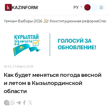
KAZINFORM
РУ
Выборы-2026
Конституционная реформа
Спецп
Тренды:
18:33, 27 Марта 2026
Как будет меняться погода весной
и летом в Кызылординской
области