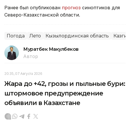
Ранее был опубликован
прогноз
синоптиков для
Северо-Казахстанской области.
Погода
Лето
Кызылординская область
Казги
Муратбек Макулбеков
Автор
20:35, 07 Августа 2026
Жара до +42, грозы и пыльные бури:
штормовое предупреждение
объявили в Казахстане