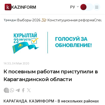
KAZINFORM
РУ
Выборы-2026
Конституционная реформа
Спецп
Тренды:
14:33, 04 Мая 2020
К посевным работам приступили в
Карагандинской области
КАРАГАНДА. КАЗИНФОРМ - В нескольких районах