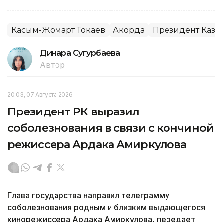
Касым-Жомарт Токаев
Акорда
Президент Каза
Динара Сугурбаева
Автор
20:03, 07 Августа 2026
Президент РК выразил
соболезнования в связи с кончиной
режиссера Ардака Амиркулова
Глава государства направил телеграмму
соболезнования родным и близким выдающегося
кинорежиссера Ардака Амиркулова, передает