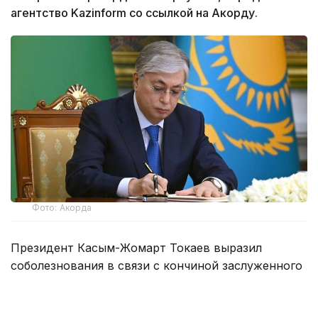
агентство Kazinform со ссылкой на Акорду.
Фото: Акорда
Президент Касым-Жомарт Токаев выразил
соболезнования в связи с кончиной заслуженного
деятеля Казахстана, лауреата Государственной
премии и кавалера ордена «Құрмет» Ардака