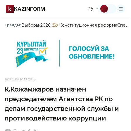
KAZINFORM
РУ
Выборы-2026
Конституционная реформа
Спецп
Тренды:
18:03, 04 Мая 2015
К.Кожамжаров назначен
председателем Агентства РК по
делам государственной службы и
противодействию коррупции