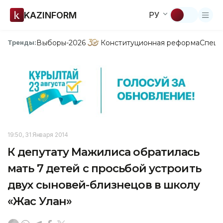
KAZINFORM
РУ
Выборы-2026
Конституционная реформа
Спецп
Тренды:
19:50, 31 Января 2014
К депутату Мажилиса обратилась
мать 7 детей с просьбой устроить
двух сыновей-близнецов в школу
«Жас Улан»