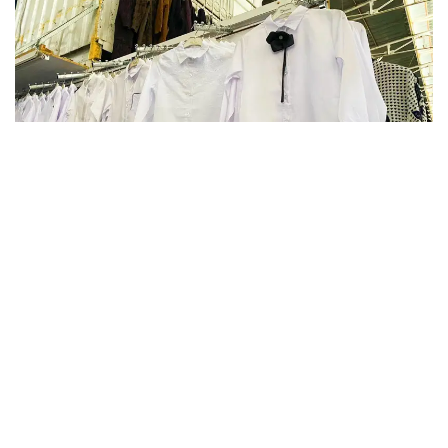
Фото: Kazinform
В этом году в Актюбинской области финансовую
и материальную помощь получат более 16 тысяч
детей. На эти цели из бюджета выделено более
800 млн тенге. Помощь в подготовке к школе
окажут учащимся села Карауылкельды, где
объявлен режим чрезвычайной ситуации.