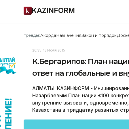
KAZINFORM
Акорда
Назначения
Закон и порядок
Дось
Тренды:
20:35, 13 Июля 2015
К.Бергарипов: План нации
ответ на глобальные и в
АЛМАТЫ. КАЗИНФОРМ - Инициированн
Назарбаевым План нации «100 конкре
внутренние вызовы и, одновременно,
Казахстана в тридцатку развитых стр