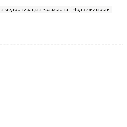
я модернизация Казахстана
Недвижимость
ев удовлетворены жизнью и
менений — опрос
данные социологического исследования,