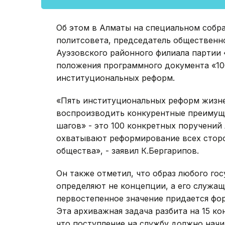
Об этом в Алматы на специальном собра
политсовета, председатель общественн
Ауэзовского районного филиала партии 
положения программного документа «10
институциональных реформ.
«Пять институциональных реформ жизне
воспроизводить конкурентные преимуще
шагов» - это 100 конкретных поручений
охватывают реформирование всех сторо
общества», - заявил К.Бергарипов.
Он также отметил, что образ любого го
определяют не концепции, а его служащ
первостепенное значение придается фо
Эта архиважная задача разбита на 15 ко
что поступление на службу должно начи