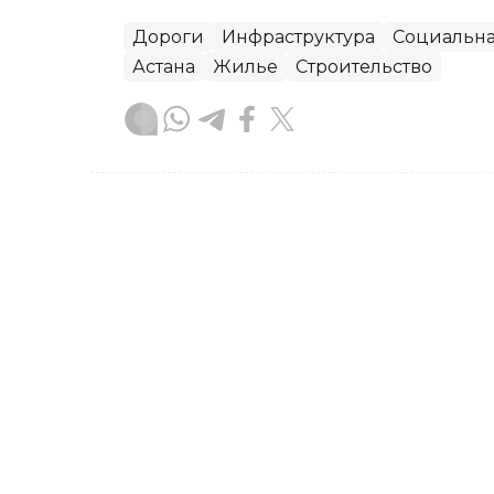
Дороги
Инфраструктура
Социальна
Астана
Жилье
Строительство
Зарина Жакупова
Автор
11:24, 10 Июля 2026
Большинство казахстанц
ожидают позитивных из
Компания DATAmetrics опубликовала 