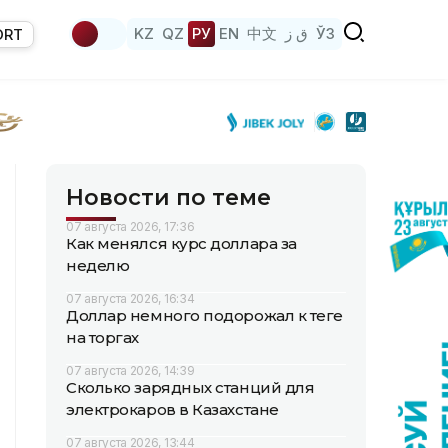
KZ
QZ
РУ
EN
中文
ق ز
ЎЗ
ORT
Новости по теме
07 августа 2026, 17:36
Как менялся курс доллара за
неделю
07 августа 2026, 16:34
Доллар немного подорожал к теңге
на торгах
07 августа 2026, 14:39
Сколько зарядных станций для
электрокаров в Казахстане
07 августа 2026, 13:44