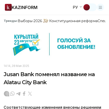
KAZINFORM
РУ
Выборы-2026
Конституционная реформа
Спецп
Тренды:
14:14, 28 Мая 2025
Jusan Bank поменял название на
Alatau City Bank
Соответствующие изменения внесены решением