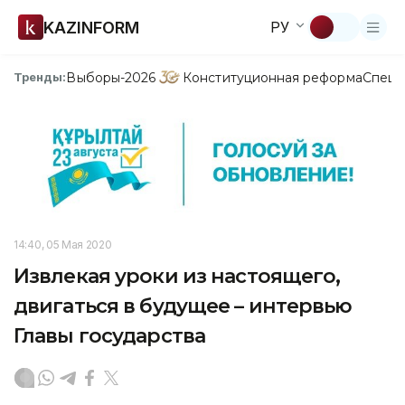
KAZINFORM
РУ
Выборы-2026
Конституционная реформа
Спецп
Тренды:
14:40, 05 Мая 2020
Извлекая уроки из настоящего,
двигаться в будущее – интервью
Главы государства