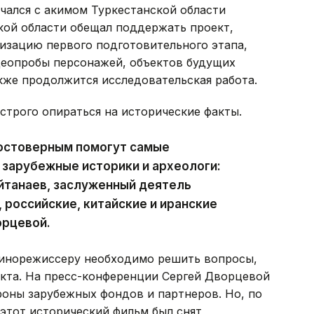
чался с акимом Туркестанской области
кой области обещал поддержать проект,
лизацию первого подготовительного этапа,
деопробы персонажей, объектов будущих
акже продолжится исследовательская работа.
строго опираться на исторические факты.
остоверным помогут самые
 зарубежные историки и археологи:
йтанаев, заслуженный деятель
 российские, китайские и иранские
орцевой.
кинорежиссеру необходимо решить вопросы,
кта. На пресс-конференции Сергей Дворцевой
ороны зарубежных фондов и партнеров. Но, по
этот исторический фильм был снят