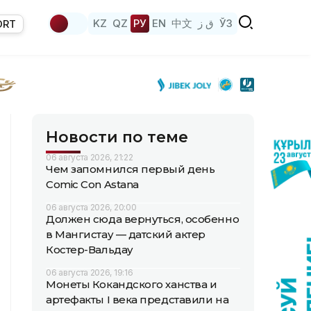
KZ
QZ
РУ
EN
中文
ق ز
ЎЗ
ORT
Новости по теме
06 августа 2026, 21:22
Чем запомнился первый день
Comic Con Astana
06 августа 2026, 20:00
Должен сюда вернуться, особенно
в Мангистау — датский актер
Костер-Вальдау
06 августа 2026, 19:16
Монеты Кокандского ханства и
артефакты I века представили на