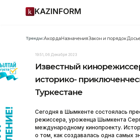
KAZINFORM
Акорда
Назначения
Закон и порядок
Дось
Тренды:
19:51, 06 Декабря 2023
Известный кинорежиссе
историко- приключенчес
Туркестане
Сегодня в Шымкенте состоялась пре
режиссера, уроженца Шымкента Серг
международному кинопроекту. Исто
о том, как создавалась одна самых 