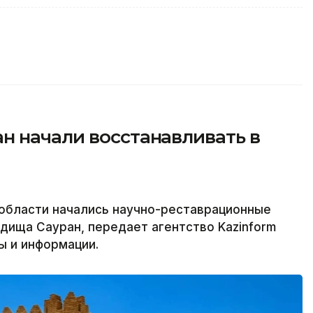
н начали восстанавливать в
 области начались научно-реставрационные
дища Сауран, передает агентство Kazinform
ы и информации.