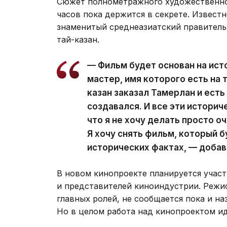
Сюжет полнометражного художественно
часов пока держится в секрете. Извест
знаменитый среднеазиатский правитель
тай-казан.
— Фильм будет основан на ист
мастер, имя которого есть на т
казан заказал Тамерлан и есть
создавался. И все эти истори
что я не хочу делать просто 
Я хочу снять фильм, который 
исторических фактах, — добав
В новом кинопроекте планируется учас
и представителей киноиндустрии. Режи
главных ролей, не сообщается пока и н
Но в целом работа над кинопроектом ид