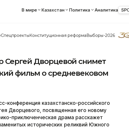
В мире
Казахстан
Политика
Аналитика
SP
е
Спецпроекты
Конституционная реформа
Выборы-2026
р Сергей Дворцевой снимет
кий фильм о средневековом
сс-конференция казахстанско-российского
ея Дворцевого, посвященная его новому
рико-приключенческая драма расскажет
знаменитых исторических реликвий Южного