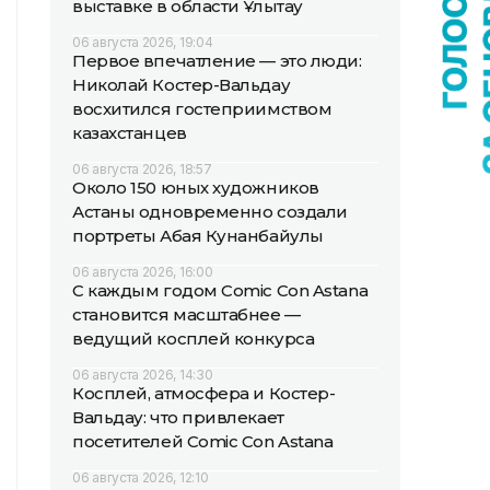
выставке в области Ұлытау
06 августа 2026, 19:04
Первое впечатление — это люди:
Николай Костер-Вальдау
восхитился гостеприимством
казахстанцев
06 августа 2026, 18:57
Около 150 юных художников
Астаны одновременно создали
портреты Абая Кунанбайулы
06 августа 2026, 16:00
С каждым годом Comic Con Astana
становится масштабнее —
ведущий косплей конкурса
06 августа 2026, 14:30
Косплей, атмосфера и Костер-
Вальдау: что привлекает
посетителей Comic Con Astana
06 августа 2026, 12:10