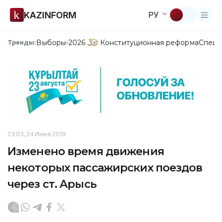
KAZINFORM
РУ
Выборы-2026
Конституционная реформа
Спецп
Тренды:
23:03, 24 Июня 2019
Изменено время движения
некоторых пассажирских поездов
через ст. Арысь