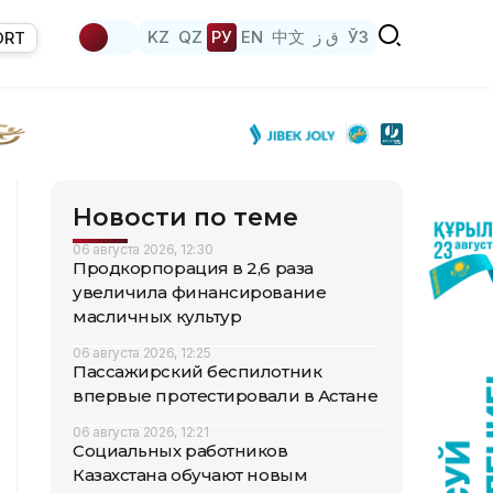
KZ
QZ
РУ
EN
中文
ق ز
ЎЗ
ORT
Новости по теме
06 августа 2026, 12:30
Продкорпорация в 2,6 раза
увеличила финансирование
масличных культур
06 августа 2026, 12:25
Пассажирский беспилотник
впервые протестировали в Астане
06 августа 2026, 12:21
Социальных работников
Казахстана обучают новым