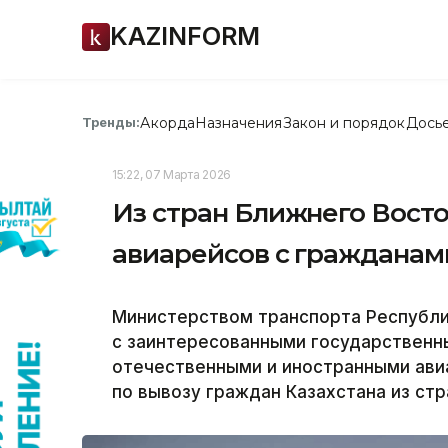
KAZINFORM
Акорда
Назначения
Закон и порядок
Дось
Тренды:
15:22, 07 Марта 2026
Из стран Ближнего Восто
авиарейсов с гражданам
Министерством транспорта Республи
с заинтересованными государственны
отечественными и иностранными ав
по вывозу граждан Казахстана из стр