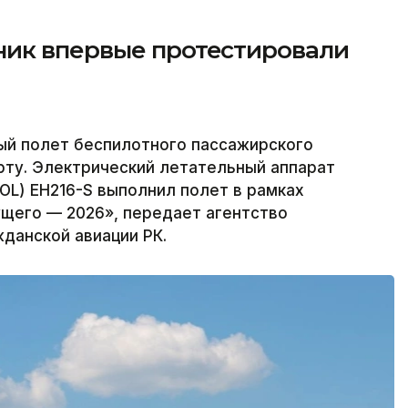
ник впервые протестировали
ый полет беспилотного пассажирского
рту. Электрический летательный аппарат
OL) EH216-S выполнил полет в рамках
щего — 2026», передает агентство
жданской авиации РК.