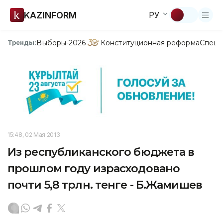
KAZINFORM
РУ
Выборы-2026
Конституционная реформа
Спецп
Тренды:
15:48, 02 Мая 2013
Из республиканского бюджета в
прошлом году израсходовано
почти 5,8 трлн. тенге - Б.Жамишев