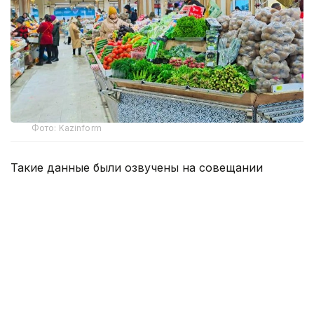
Фото: Kazinform
Такие данные были озвучены на совещании
по вопросам стабилизации цен на социально
значимые продовольственные товары и инфляции
под председательством заместителя Премьер-
министра — министра национальной экономики
Серика Жумангарина.
Как было отмечено на совещании, по итогам июня
годовая инфляция в стране составила 10,3%