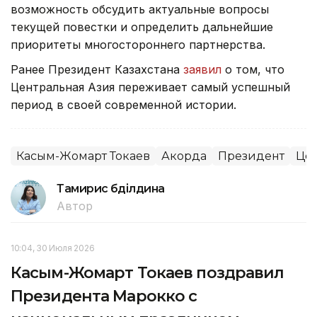
возможность обсудить актуальные вопросы
текущей повестки и определить дальнейшие
приоритеты многостороннего партнерства.
Ранее Президент Казахстана
заявил
о том, что
Центральная Азия переживает самый успешный
период в своей современной истории.
Касым-Жомарт Токаев
Акорда
Президент
Цен
Тамирис Әбділдина
Автор
10:04, 30 Июля 2026
Касым-Жомарт Токаев поздравил
Президента Марокко с