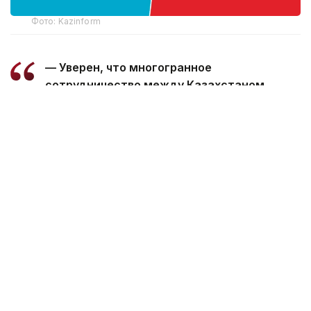
Фото: Kazinform
— Уверен, что многогранное
сотрудничество между Казахстаном
и Марокко, основанное на традиционной
дружбе и взаимной поддержке, будет
поступательно развиваться во благо
наших братских народов, — говорится
в телеграмме.
Президент пожелал Королю Мухаммеду
VI успехов в его ответственной деятельности,
а дружественному народу Марокко —
процветания и благополучия.