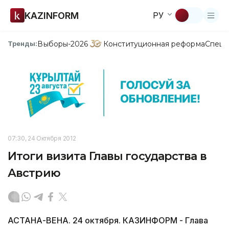
KAZINFORM
РУ
Выборы-2026
Конституционная реформа
Спецп
Тренды:
07:30, 24 Октября 2012
Итоги визита Главы государства в
Австрию
АСТАНА-ВЕНА. 24 октября. КАЗИНФОРМ - Глава