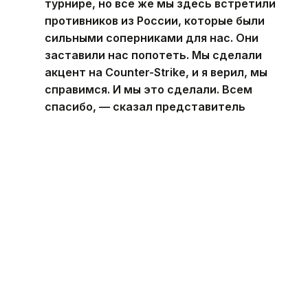
турнире, но все же мы здесь встретили
противников из России, которые были
сильными соперниками для нас. Они
заставили нас попотеть. Мы сделали
акцент на Counter-Strike, и я верил, мы
справимся. И мы это сделали. Всем
спасибо, — сказал представитель
казахстанской команды.
Победа стала особенно значимой
для казахстанской команды, поскольку после
поражения в лазертаге
ей необходимо было
выиграть решающую карту в CS2. В итоге Team
KZ выдержала давление и
довела
финал до
чемпионского титула.
Игры Будущего - 2026
Спорт
Киберспорт
Аст