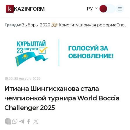
KAZINFORM
РУ
Выборы-2026
Конституционная реформа
Спецп
Тренды:
19:55, 25 Августа 2025
Итиана Шингисханова стала
чемпионкой турнира World Boccia
Challenger 2025