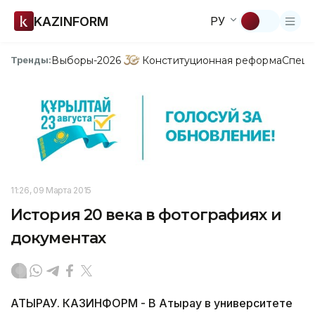
KAZINFORM
РУ
Выборы-2026
Конституционная реформа
Спецп
Тренды:
11:26, 09 Марта 2015
История 20 века в фотографиях и
документах
АТЫРАУ. КАЗИНФОРМ - В Атырау в университете