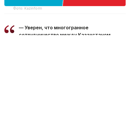
Фото: Kazinform
— Уверен, что многогранное
сотрудничество между Казахстаном
и Марокко, основанное на традиционной
дружбе и взаимной поддержке, будет
поступательно развиваться во благо
наших братских народов, — говорится
в телеграмме.
Президент пожелал Королю Мухаммеду
VI успехов в его ответственной деятельности,
а дружественному народу Марокко —
процветания и благополучия.