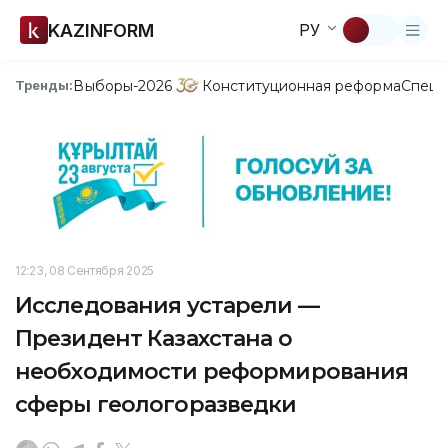
KAZINFORM
РУ
Выборы-2026
Конституционная реформа
Спецп
Тренды:
12:23, 08 Сентября 2025
Исследования устарели —
Президент Казахстана о
необходимости реформирования
сферы геологоразведки