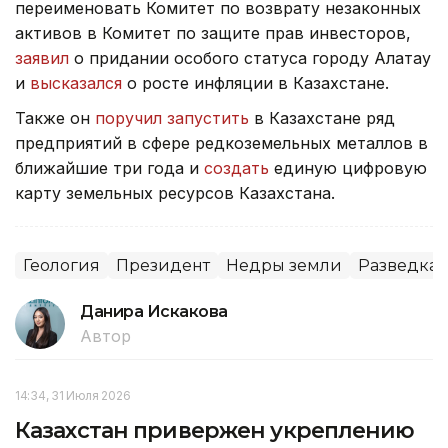
переименовать Комитет по возврату незаконных
активов в Комитет по защите прав инвесторов,
заявил
о придании особого статуса городу Алатау
и
высказался
о росте инфляции в Казахстане.
Также он
поручил запустить
в Казахстане ряд
предприятий в сфере редкоземельных металлов в
ближайшие три года и
создать
единую цифровую
карту земельных ресурсов Казахстана.
Геология
Президент
Недры земли
Разведка
Данира Искакова
Автор
14:34, 31 Июля 2026
Казахстан привержен укреплению