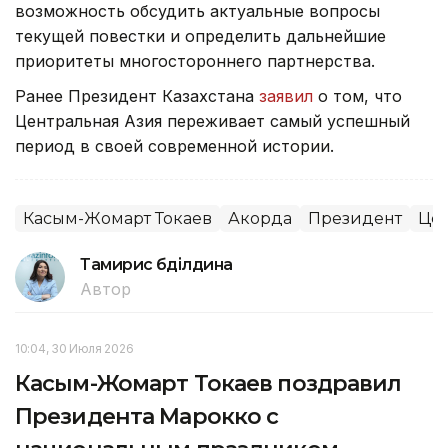
возможность обсудить актуальные вопросы
текущей повестки и определить дальнейшие
приоритеты многостороннего партнерства.
Ранее Президент Казахстана
заявил
о том, что
Центральная Азия переживает самый успешный
период в своей современной истории.
Касым-Жомарт Токаев
Акорда
Президент
Цен
Тамирис Әбділдина
Автор
10:04, 30 Июля 2026
Касым-Жомарт Токаев поздравил
Президента Марокко с