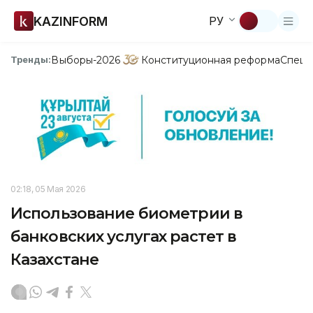
KAZINFORM
РУ
Выборы-2026
Конституционная реформа
Спецп
Тренды:
02:18, 05 Мая 2026
Использование биометрии в
банковских услугах растет в
Казахстане