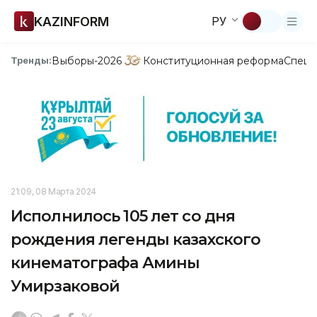
KAZINFORM
РУ
Выборы-2026
Конституционная реформа
Спецп
Тренды:
21:09, 08 Марта 2024
Исполнилось 105 лет со дня
рождения легенды казахского
кинематографа Амины
Умирзаковой