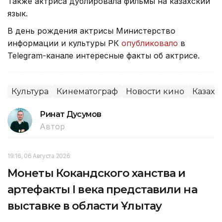
Также актриса дублировала фильмы на казахский
язык.
В день рождения актрисы Министерство
информации и культуры РК
опубликовало
в
Telegram-канале интересные факты об актрисе.
Культура
Кинематограф
Новости кино
Казахс
Ринат Дусумов
Автор
19:16, 06 Августа 2026
Монеты Кокандского ханства и
артефакты I века представили на
выставке в области Ұлытау