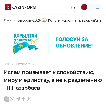
KAZINFORM
РУ
Выборы-2026
Конституционная реформа
Спецп
Тренды:
12:00, 26 Октября 2012
Ислам призывает к спокойствию,
миру и единству, а не к разделению
- Н.Назарбаев