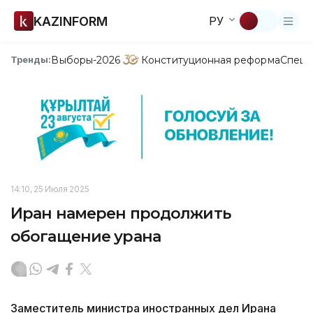
KAZINFORM
РУ
Выборы-2026
Конституционная реформа
Спецп
Тренды:
14:10, 25 Июля 2025
Иран намерен продолжить
обогащение урана
Заместитель министра иностранных дел Ирана