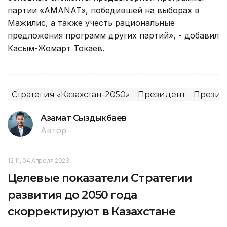
партии «АMANAT», победившей на выборах в
Мажилис, а также учесть рациональные
предложения программ других партий», - добавил
Касым-Жомарт Токаев.
Стратегия «Казахстан-2050»
Президент
Президе
Азамат Сыздыкбаев
Автор
12:11, 04 Апреля 2023
Целевые показатели Стратегии
развития до 2050 года
скорректируют в Казахстане