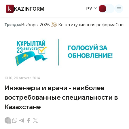
KAZINFORM
РУ
Выборы-2026
Конституционная реформа
Спецп
Тренды:
13:10, 26 Августа 2014
Инженеры и врачи - наиболее
востребованные специальности в
Казахстане