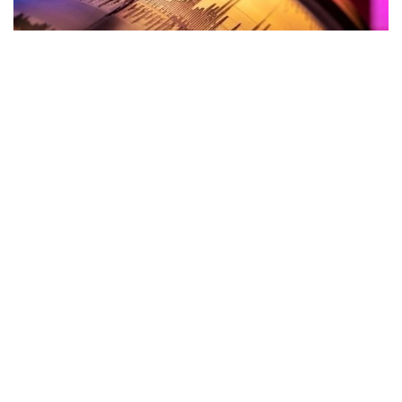
Фото: Anadolu
Как сообщает Report со ссылкой на Бюро
по исследованию землетрясений, подземный
толчок был зафиксирован в 21:53.
Магнитуда землетрясения составила 3,2, очаг
залегал на глубине 26 км. Землетрясение
не ощущалось.
Ранее на севере Египта
произошло
землетрясение
магнитудой 5,6. Также у побережья Новой