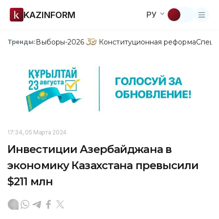
KAZINFORM
РУ
Выборы-2026
Конституционная реформа
Спецп
Тренды:
17:34, 05 Марта 2024
Инвестиции Азербайджана в
экономику Казахстана превысили
$211 млн