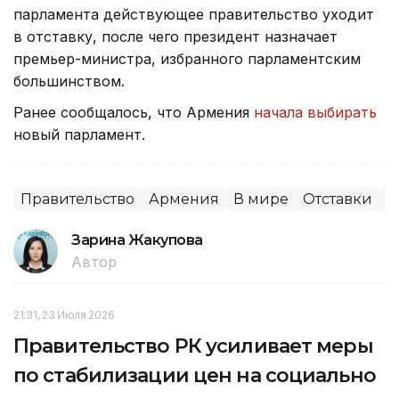
парламента действующее правительство уходит
в отставку, после чего президент назначает
премьер-министра, избранного парламентским
большинством.
Ранее сообщалось, что Армения
начала выбирать
новый парламент.
Правительство
Армения
В мире
Отставки
П
Зарина Жакупова
Автор
21:31, 23 Июля 2026
Правительство РК усиливает меры
по стабилизации цен на социально