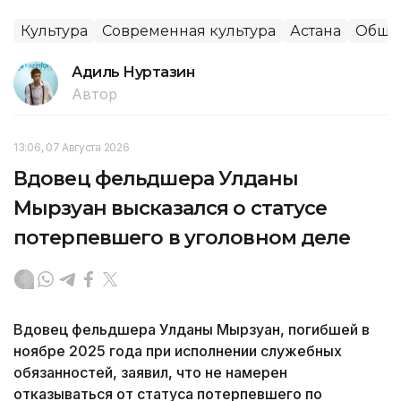
Культура
Современная культура
Астана
Обще
Адиль Нуртазин
Автор
13:06, 07 Августа 2026
Вдовец фельдшера Улданы
Мырзуан высказался о статусе
потерпевшего в уголовном деле
Вдовец фельдшера Улданы Мырзуан, погибшей в
ноябре 2025 года при исполнении служебных
обязанностей, заявил, что не намерен
отказываться от статуса потерпевшего по