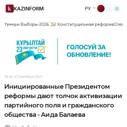
KAZINFORM
РУ
Выборы-2026
Конституционная реформа
Спецп
Тренды:
19:18, 01 Сентября 2021
Инициированные Президентом
реформы дают толчок активизации
партийного поля и гражданского
общества - Аида Балаева