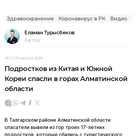
Здравоохранение
Коронавирус в РК
Видео
А
Еламан Турысбеков
Автор
14:27, 05 Августа 2026
Подростков из Китая и Южной
Кореи спасли в горах Алматинской
области
В Талгарском районе Алматинской области
спасатели вывели из гор троих 17-летних
подростков, которые сбились с туристического