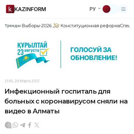
KAZINFORM
РУ
Выборы-2026
Конституционная реформа
Спецп
Тренды:
21:45, 29 Марта 2021
Инфекционный госпиталь для
больных с коронавирусом сняли на
видео в Алматы