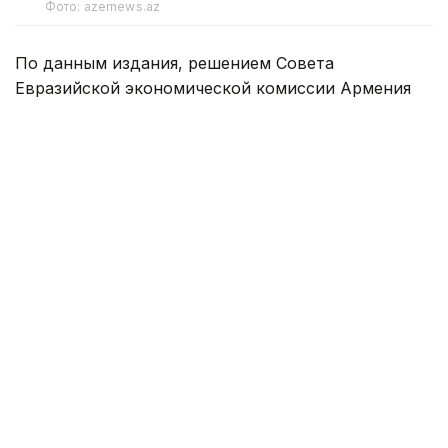
Фото: azernews.az
По данным издания, решением Совета
Евразийской экономической комиссии Армения
в 2026 году получила дополнительную квоту на 5
000 электромобилей с возможностью импорта
по ставке таможенной пошлины 0%.
Как передает Арменпресс, об этом сообщил
министр экономики Армении Геворг Папоян.
Он отметил, что информация о порядке
распределения дополнительной квоты в 5 000
единиц и других деталях будет опубликована
в ближайшее время.
Министр отметил, что для дилеров и физических
лиц оставалось квоты примерно на 1 900
автомобилей.
— И вот к этой цифре добавляется еще 5