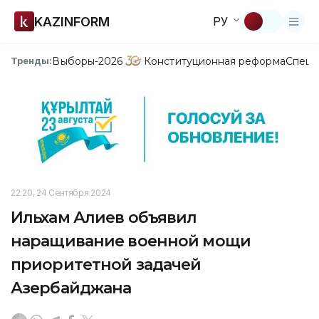
KAZINFORM
РУ
Выборы-2026
Конституционная реформа
Спецп
Тренды:
22:20, 24 Сентября 2024
Ильхам Алиев объявил
наращивание военной мощи
приоритетной задачей
Азербайджана