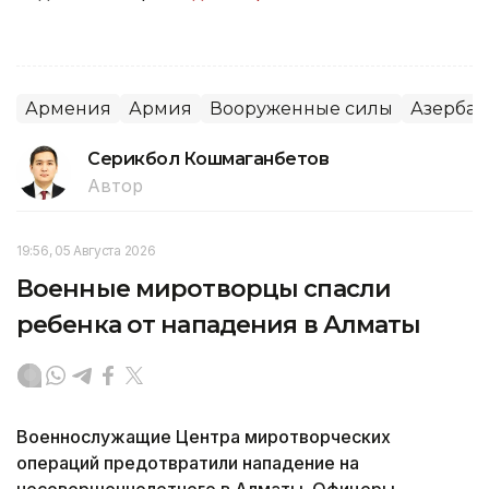
Армения
Армия
Вооруженные силы
Азерба
Серикбол Кошмаганбетов
Автор
19:56, 05 Августа 2026
Военные миротворцы спасли
ребенка от нападения в Алматы
Военнослужащие Центра миротворческих
операций предотвратили нападение на
несовершеннолетнего в Алматы. Офицеры