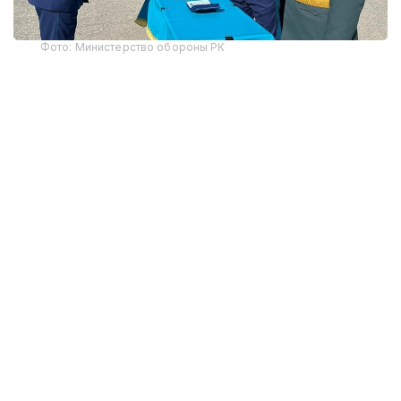
Фото: Министерство обороны РК
В этом году первое офицерское звание получили
12 выпускников-интернов. По завершении
обучения им вручены дипломы Военного
института Сил воздушной обороны и Западно-
Казахстанского медицинского университета
имени Марата Оспанова, что подтверждает
получение одновременно военного и высшего
медицинского образования.
Начальник Военного института Сил воздушной
обороны генерал-майор авиации Тимур
Еспаганбетов отметил, что вуз обеспечивает
подготовку высококвалифицированных военных
специалистов, уделяя особое внимание
формированию профессиональных компетенций