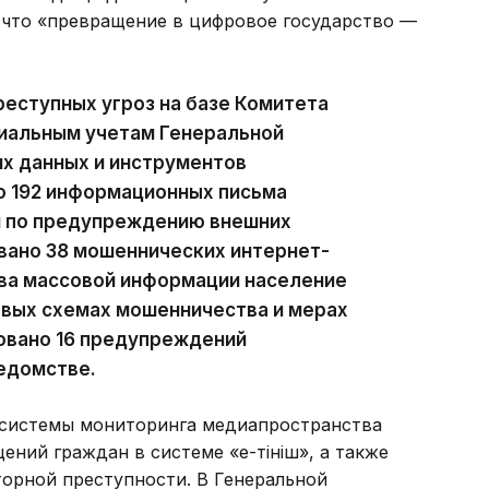
, что «превращение в цифровое государство —
еступных угроз на базе Комитета
циальным учетам Генеральной
х данных и инструментов
о 192 информационных письма
и по предупреждению внешних
овано 38 мошеннических интернет-
тва массовой информации население
овых схемах мошенничества и мерах
овано 16 предупреждений
ведомстве.
 системы мониторинга медиапространства
ний граждан в системе «e-Өтініш», а также
торной преступности. В Генеральной