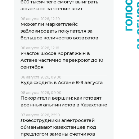
600 тысяч теңге смогут выиграть
астанчане за чтение книг
08 августа 2026, 12:29
Может ли маркетплейс
заблокировать покупателя за
большое количество возвратов
08 августа 2026, 12:16
Участок шоссе Коргалжын в
Астане частично перекроют до 10
сентября
08 августа 2026, 09:30
Куда сходить в Астане 8-9 августа
08 августа 2026, 09:00
Покорители вершин: как готовят
военных альпинистов в Казахстане
07 августа 2026, 22:10
Лжесотрудники электросетей
обманывают казахстанцев под
предлогом замены счетчиков