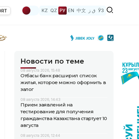
KZ
QZ
РУ
EN
中文
ق ز
ЎЗ
ORT
Новости по теме
08 августа 2026, 15:48
Отбасы банк расширил список
жилья, которое можно оформить в
залог
08 августа 2026, 14:43
Прием заявлений на
тестирование для получения
гражданства Казахстана стартует 10
августа
08 августа 2026, 12:44