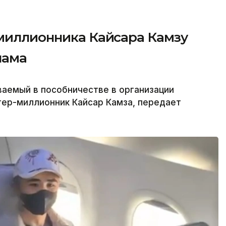
-миллионника Кайсара Камзу
нама
аемый в пособничестве в организации
гер-миллионник Кайсар Камза, передает