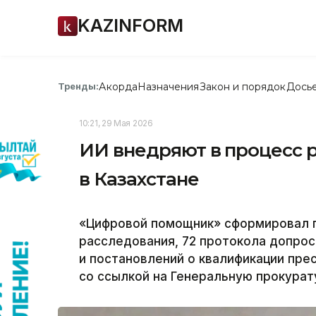
KAZINFORM
Акорда
Назначения
Закон и порядок
Дось
Тренды:
10:21, 29 Мая 2026
ИИ внедряют в процесс 
в Казахстане
«Цифровой помощник» сформировал п
расследования, 72 протокола допрос
и постановлений о квалификации прес
со ссылкой на Генеральную прокурат