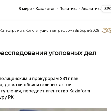
В мире
Казахстан
Политика
Аналитика
SP
е
Спецпроекты
Конституционная реформа
Выборы-2026
расследования уголовных дел
олицейским и прокурорам 231 план
а, десятки обвинительных актов
тупления, передает агентство Kazinform
уру РК.