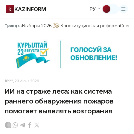
KAZINFORM
РУ
Выборы-2026
Конституционная реформа
Спецп
Тренды:
18:22, 23 Июня 2026
ИИ на страже леса: как система
раннего обнаружения пожаров
помогает выявлять возгорания