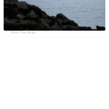
Фото: Fars News
Об этом говорится в опубликованном в пятницу
заявлении.
— В рамках закрепления формулы
«блокада за блокаду» и в результате
ужесточения нашими вооруженными
силами морской блокады нефтяных судов
саудовского врага восемь танкеров были
вынуждены изменить курс, — указывается
в тексте.
В заявлении подчеркивается, что они продолжат