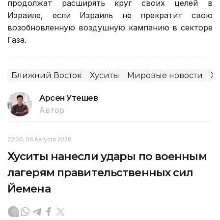
продолжат расширять круг своих целей в
Израиле, если Израиль не прекратит свою
возобновленную воздушную кампанию в секторе
Газа.
Ближний Восток
Хуситы
Мировые новости
Х
Арсен Утешев
Автор
22:06, 06 Августа 2026
Хуситы нанесли удары по военным
лагерям правительственных сил
Йемена