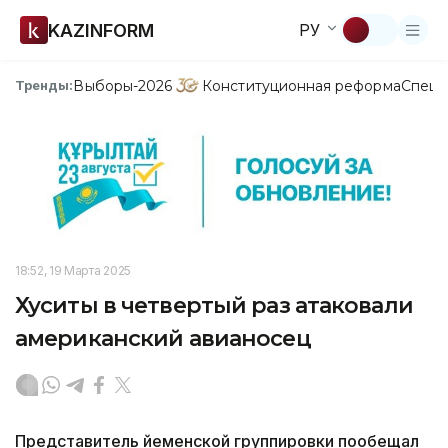
KAZINFORM
РУ
Выборы-2026
Конституционная реформа
Спецп
Тренды:
18:52, 19 Марта 2025
Хуситы в четвертый раз атаковали
американский авианосец
Представитель йеменской группировки пообещал