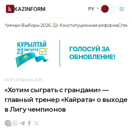
KAZINFORM
РУ
Выборы-2026
Конституционная реформа
Спецп
Тренды:
02:37, 27 Августа 2025
«Хотим сыграть с грандами» —
главный тренер «Кайрата» о выходе
в Лигу чемпионов