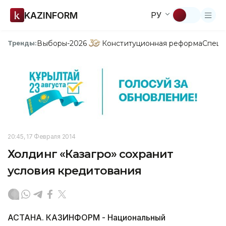
KAZINFORM
РУ
Выборы-2026
Конституционная реформа
Спецп
Тренды:
20:45, 17 Февраля 2014
Холдинг «Казагро» сохранит
условия кредитования
АСТАНА. КАЗИНФОРМ - Национальный