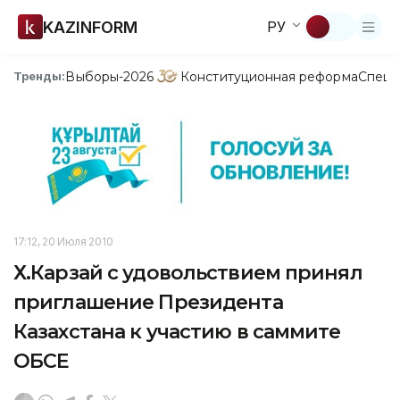
KAZINFORM
РУ
Выборы-2026
Конституционная реформа
Спецп
Тренды:
17:12, 20 Июля 2010
Х.Карзай с удовольствием принял
приглашение Президента
Казахстана к участию в саммите
ОБСЕ