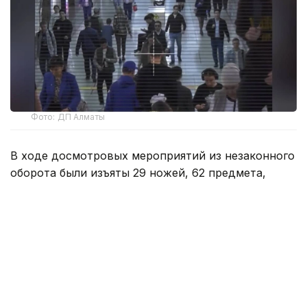
Фото: ДП Алматы
В ходе досмотровых мероприятий из незаконного
оборота были изъяты 29 ножей, 62 предмета,
конструктивно схожих с кастетами, а также 4
боеприпаса.
Ежедневно услугами подземного транспорта
пользуются от 110 до 130 тысяч пассажиров,
поэтому обеспечению общественного порядка
здесь уделяется особое внимание.
Для обеспечения безопасности пассажиров