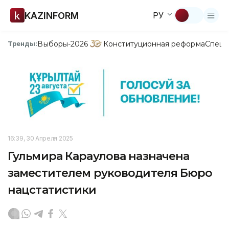
KAZINFORM
РУ
Выборы-2026
Конституционная реформа
Спецп
Тренды:
16:39, 30 Апреля 2025
Гульмира Караулова назначена
заместителем руководителя Бюро
нацстатистики