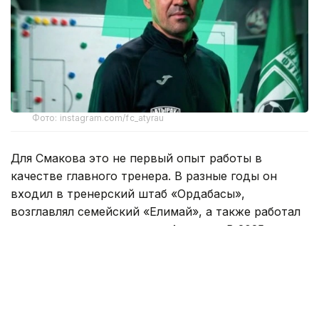
Фото: instagram.com/fc_atyrau
Для Смакова это не первый опыт работы в
качестве главного тренера. В разные годы он
входил в тренерский штаб «Ордабасы»,
возглавлял семейский «Елимай», а также работал
техническим директором «Астаны». В 2025 году
специалист руководил «Жетысу».
Под руководством Смакова «Елимай» добился
повышения в Премьер-лигу. После этого
специалист продолжил работу в «Астане» на