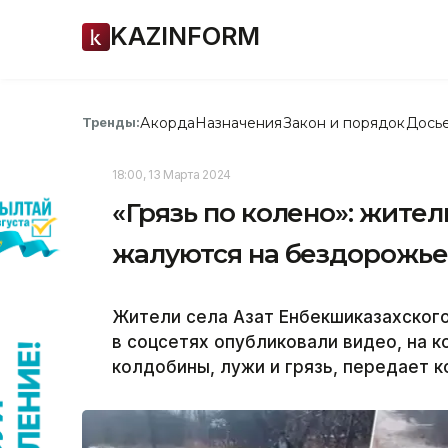
KAZINFORM
Акорда
Назначения
Закон и порядок
Дось
Тренды:
18:00, 13 Марта 2024
«Грязь по колено»: жите
жалуются на бездорожь
Жители села Азат Енбекшиказахског
в соцсетях опубликовали видео, на 
колдобины, лужи и грязь, передает к