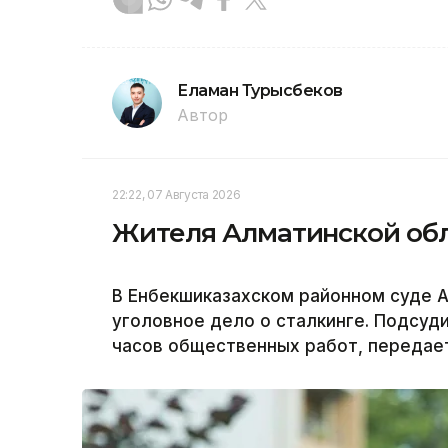
Еламан Турысбеков
Автор
22:22, 07 Августа 2026
Жителя Алматинской обл
В Енбекшиказахском районном суде 
уголовное дело о сталкинге. Подсуд
часов общественных работ, передает