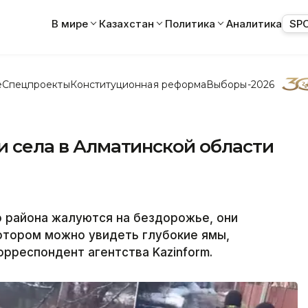
В мире
Казахстан
Политика
Аналитика
SP
е
Спецпроекты
Конституционная реформа
Выборы-2026
ли села в Алматинской области
е
о района жалуются на бездорожье, они
котором можно увидеть глубокие ямы,
орреспондент агентства Kazinform.