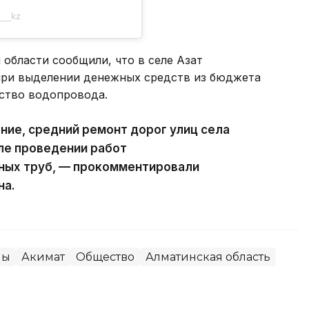
p__kz
 области сообщили, что в селе Азат
 при выделении денежных средств из бюджета
ьство водопровода.
ние, средний ремонт дорог улиц села
ле проведении работ
ных труб, — прокомментировали
на.
ны
Акимат
Общество
Алматинская область