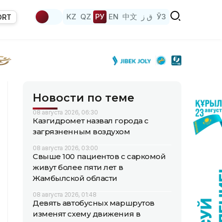
KZ
QZ
РУ
EN
中文
ق ز
ЎЗ
ORT
Новости по теме
08 августа 2026, 06:30
Казгидромет назвал города с
загрязненным воздухом
08 августа 2026, 03:00
Свыше 100 пациентов с саркомой
живут более пяти лет в
Жамбылской области
08 августа 2026, 01:48
Девять автобусных маршрутов
изменят схему движения в