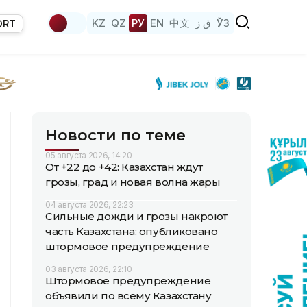
KZ
QZ
РУ
EN
中文
ق ز
ЎЗ
ORT
Новости по теме
05 августа 2026, 14:20
От +22 до +42: Казахстан ждут
грозы, град и новая волна жары
04 августа 2026, 22:23
Сильные дожди и грозы накроют
часть Казахстана: опубликовано
штормовое предупреждение
03 августа 2026, 22:10
Штормовое предупреждение
объявили по всему Казахстану