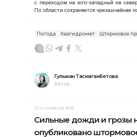
с переходом на юго-западный на севере
По области сохраняется чрезвычайная п
Погода
Казгидромет
Штормовое п
Гульжан Тасмаганбетова
Автор
22:23, 04 Августа 2026
Сильные дожди и грозы н
опубликовано штормово