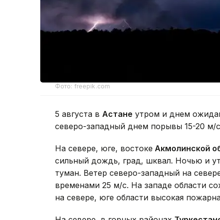
Фото: freepik.com
5 августа в
Астане
утром и днем ожидаю
северо-западный днем порывы 15-20 м/с
На севере, юге, востоке
Акмолинской о
сильный дождь, град, шквал. Ночью и у
туман. Ветер северо-западный на севере
временами 25 м/с. На западе области с
на севере, юге области высокая пожарна
На севере, в горных районах
Туркестан