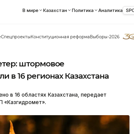
В мире
Казахстан
Политика
Аналитика
SP
е
Спецпроекты
Конституционная реформа
Выборы-2026
ветер: штормовое
 в 16 регионах Казахстана
о в 16 областях Казахстана, передает
ГП «Казгидромет».