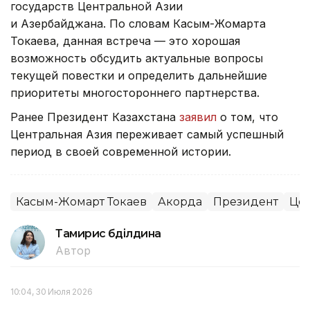
государств Центральной Азии
и Азербайджана. По словам Касым-Жомарта
Токаева, данная встреча — это хорошая
возможность обсудить актуальные вопросы
текущей повестки и определить дальнейшие
приоритеты многостороннего партнерства.
Ранее Президент Казахстана
заявил
о том, что
Центральная Азия переживает самый успешный
период в своей современной истории.
Касым-Жомарт Токаев
Акорда
Президент
Цен
Тамирис Әбділдина
Автор
10:04, 30 Июля 2026