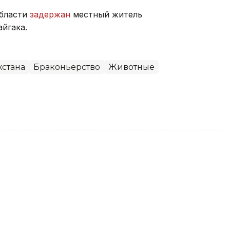
области
задержан
местный житель
йгака.
хстана
Браконьерство
Животные
н начали восстанавливать в