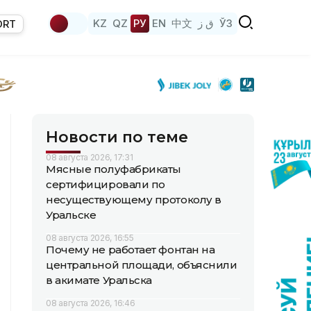
KZ
QZ
РУ
EN
中文
ق ز
ЎЗ
ORT
Новости по теме
08 августа 2026, 17:31
Мясные полуфабрикаты
сертифицировали по
несуществующему протоколу в
Уральске
08 августа 2026, 16:55
Почему не работает фонтан на
центральной площади, объяснили
в акимате Уральска
08 августа 2026, 16:46