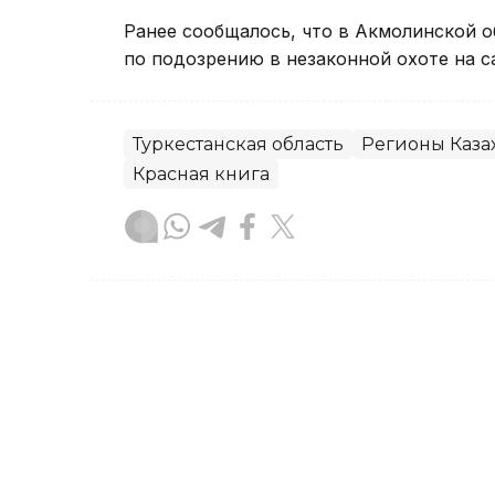
Ранее сообщалось, что в Акмолинской 
по подозрению в незаконной охоте на са
Туркестанская область
Регионы Каза
Красная книга
Муратбек Макулбеков
Автор
16:59, 06 Августа 2026
Древнее городище Саура