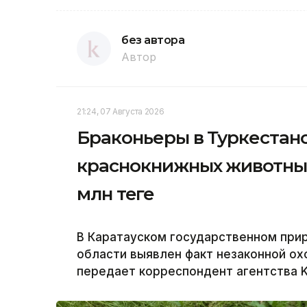
без автора
Автор
21:24, 07 Августа 2026
Браконьеры в Туркестан
краснокнижных животных
млн теңге
В Каратауском государственном при
области выявлен факт незаконной охо
передает корреспондент агентства K