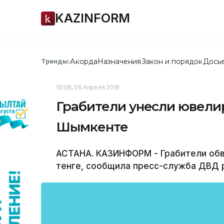
KAZINFORM
Акорда
Назначения
Закон и порядок
Дось
Тренды:
10:08, 06 Апреля 2018
Грабители унесли ювели
Шымкенте
АСТАНА. КАЗИНФОРМ - Грабители обв
тенге, сообщила пресс-служба ДВД 