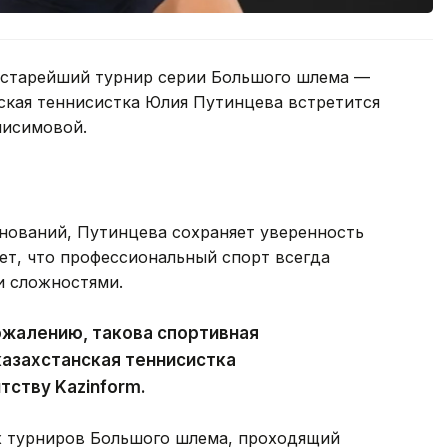
т старейший турнир серии Большого шлема —
ская теннисистка Юлия Путинцева встретится
нисимовой.
нований, Путинцева сохраняет уверенность
ает, что профессиональный спорт всегда
и сложностями.
сожалению, такова спортивная
казахстанская теннисистка
тству Kazinform.
х турниров Большого шлема, проходящий