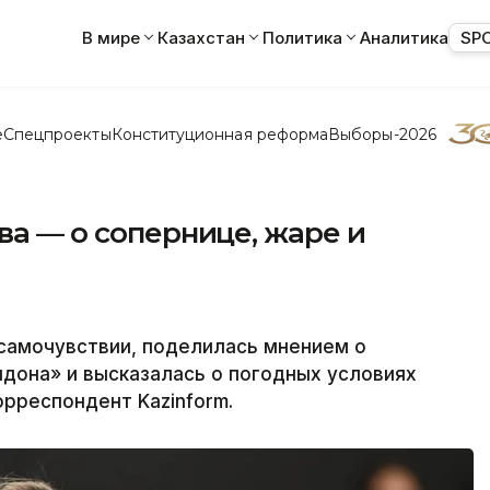
В мире
Казахстан
Политика
Аналитика
SP
е
Спецпроекты
Конституционная реформа
Выборы-2026
ва — о сопернице, жаре и
самочувствии, поделилась мнением о
дона» и высказалась о погодных условиях
орреспондент Kazinform.