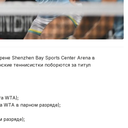
рене Shenzhen Bay Sports Center Arena в
ские теннисистки поборются за титул
га WTA);
а WTA в парном разряде);
 разряде);