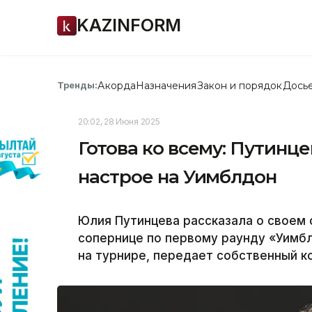
KAZINFORM
Акорда
Назначения
Закон и порядок
Дось
Тренды:
20:02, 28 Июня 2025
Готова ко всему: Путинце
настрое на Уимблдон
Юлия Путинцева рассказала о своем 
сопернице по первому раунду «Уимбл
на турнире, передает собственный к