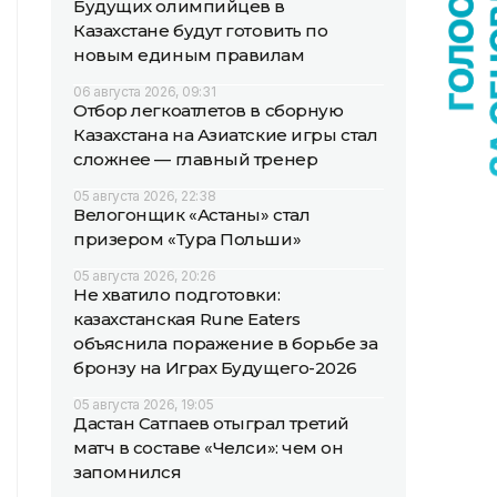
Будущих олимпийцев в
Казахстане будут готовить по
новым единым правилам
06 августа 2026, 09:31
Отбор легкоатлетов в сборную
Казахстана на Азиатские игры стал
сложнее — главный тренер
05 августа 2026, 22:38
Велогонщик «Астаны» стал
призером «Тура Польши»
05 августа 2026, 20:26
Не хватило подготовки:
казахстанская Rune Eaters
объяснила поражение в борьбе за
бронзу на Играх Будущего-2026
05 августа 2026, 19:05
Дастан Сатпаев отыграл третий
матч в составе «Челси»: чем он
запомнился