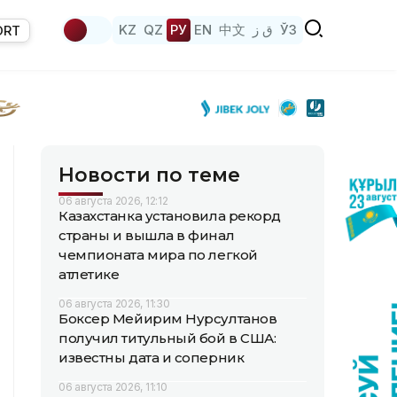
KZ
QZ
РУ
EN
中文
ق ز
ЎЗ
ORT
Новости по теме
06 августа 2026, 12:12
Казахстанка установила рекорд
страны и вышла в финал
чемпионата мира по легкой
атлетике
06 августа 2026, 11:30
Боксер Мейирим Нурсултанов
получил титульный бой в США:
известны дата и соперник
06 августа 2026, 11:10