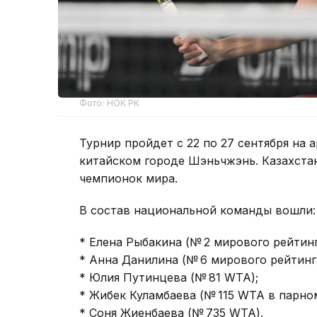
Фото: НОК РК
Турнир пройдет с 22 по 27 сентября на а
китайском городе Шэньчжэнь. Казахстан
чемпионок мира.
В состав национальной команды вошли:
* Елена Рыбакина (№ 2 мирового рейтин
* Анна Данилина (№ 6 мирового рейтинг
* Юлия Путинцева (№ 81 WTA);
* Жибек Куламбаева (№ 115 WTA в парном
* Соня Жиенбаева (№ 735 WTA).