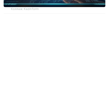
Коллаж: Kazinform
Report: В Казахстане построят
медеплавильный завод, инвестиции
составят $1,6 млрд
Азербайджанское информационное агентство
Report
пишет о строительстве в Казахстане
нового медеплавильного завода стоимостью
1,6 млрд долларов.
По информации издания, Правительство
Казахстана одобрило инвестиционное
соглашение по строительству нового
медеплавильного завода в Балхаше.
Строительство предприятия начнется в 2027 году.