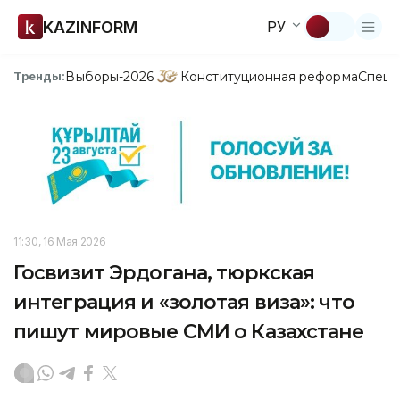
KAZINFORM
РУ
Выборы-2026
Конституционная реформа
Спецп
Тренды:
11:30, 16 Мая 2026
Госвизит Эрдогана, тюркская
интеграция и «золотая виза»: что
пишут мировые СМИ о Казахстане