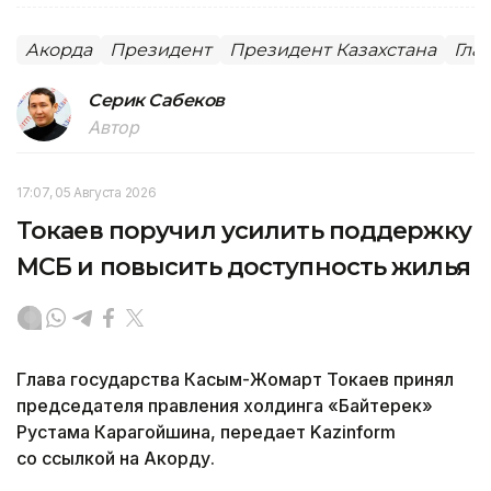
Акорда
Президент
Президент Казахстана
Гла
Серик Сабеков
Автор
17:07, 05 Августа 2026
Токаев поручил усилить поддержку
МСБ и повысить доступность жилья
Глава государства Касым-Жомарт Токаев принял
председателя правления холдинга «Байтерек»
Рустама Карагойшина, передает Kazinform
со ссылкой на Акорду.