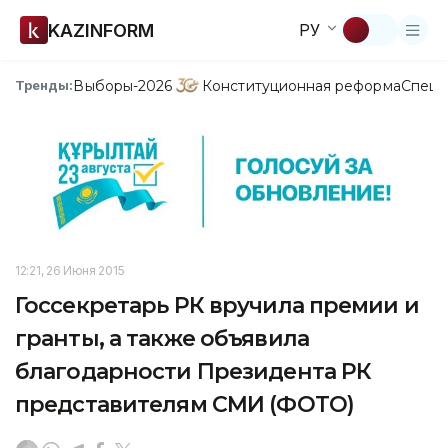
KAZINFORM
РУ
Выборы-2026
Конституционная реформа
Спецп
Тренды:
12:21, 26 Июня 2015
Госсекретарь РК вручила премии и
гранты, а также объявила
благодарности Президента РК
представителям СМИ (ФОТО)