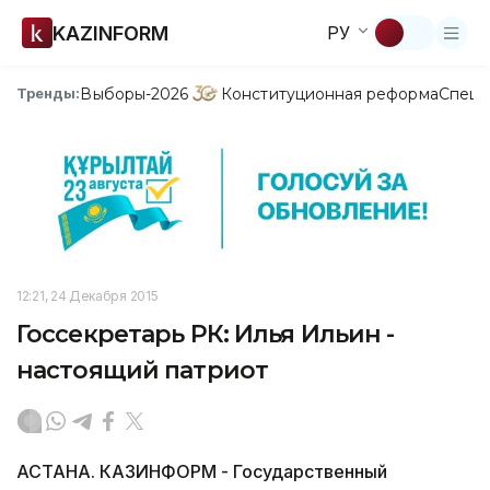
KAZINFORM
РУ
Выборы-2026
Конституционная реформа
Спецп
Тренды:
12:21, 24 Декабря 2015
Госсекретарь РК: Илья Ильин -
настоящий патриот
АСТАНА. КАЗИНФОРМ - Государственный