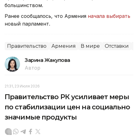
большинством.
Ранее сообщалось, что Армения
начала выбирать
новый парламент.
Правительство
Армения
В мире
Отставки
П
Зарина Жакупова
Автор
21:31, 23 Июля 2026
Правительство РК усиливает меры
по стабилизации цен на социально
значимые продукты