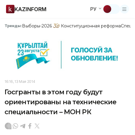
KAZINFORM
РУ
Выборы-2026
Конституционная реформа
Спецп
Тренды:
16:16, 13 Мая 2014
Госгранты в этом году будут
ориентированы на технические
специальности – МОН РК