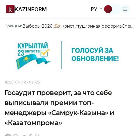
KAZINFORM
РУ
Выборы-2026
Конституционная реформа
Спецп
Тренды:
18:28, 04 Июня 2025
Госаудит проверит, за что себе
выписывали премии топ-
менеджеры «Самрук-Казына» и
«Казатомпрома»