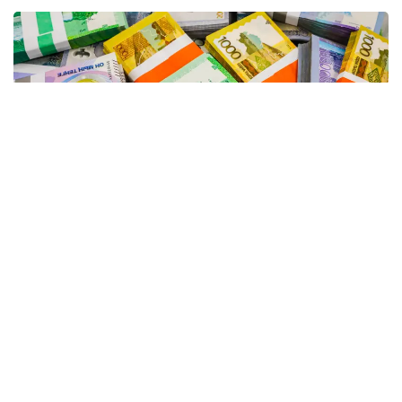
Фото: Александр Павский / Kazinform
В социальных сетях и Telegram-каналах появилась
информация о масштабной проверке молочных
хозяйств Шымкента департаментами Комитета
национальной безопасности и внутреннего
государственного аудита при координации