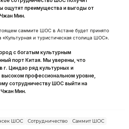
ское сотрудничество ШОС получит
ды ощутят преимущества и выгоды от
 Чжан Мин.
стоящем саммите ШОС в Астане будет принято
а «Культурная и туристическая столица ШОС».
город с богатым культурным
ный порт Китая. Мы уверены, что
в г. Циндао ряд культурных и
а высоком профессиональном уровне,
ому сотрудничеству ШОС выйти на
 Чжан Мин.
нсек ШОС
Сотрудничество
Саммит ШОС