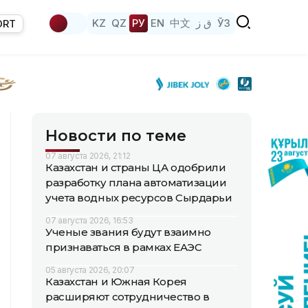
KZ
QZ
РУ
EN
中文
ق ز
ЎЗ
ORT
Новости по теме
07 августа 2026, 21:12
Казахстан и страны ЦА одобрили
разработку плана автоматизации
учета водных ресурсов Сырдарьи
07 августа 2026, 16:53
Ученые звания будут взаимно
признаваться в рамках ЕАЭС
05 августа 2026, 20:07
Казахстан и Южная Корея
расширяют сотрудничество в