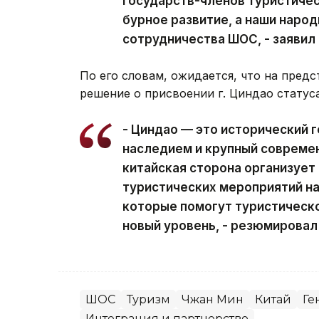
государств-членов туристиче
бурное развитие, а наши наро
сотрудничества ШОС, - заявил
По его словам, ожидается, что на пред
решение о присвоении г. Циндао статус
- Циндао — это исторический 
наследием и крупный современ
китайская сторона организует 
туристических мероприятий н
которые помогут туристическ
новый уровень, - резюмировал
ШОС
Туризм
Чжан Мин
Китай
Ге
Интеграция и партнерство