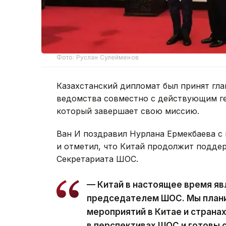
Фото: Руслан Сулейменов
Казахстанский дипломат был принят гл
ведомства совместно с действующим г
который завершает свою миссию.
Ван И поздравил Нурлана Ермекбаева с
и отметил, что Китай продолжит подде
Секретариата ШОС.
— Китай в настоящее время я
председателем ШОС. Мы плани
мероприятий в Китае и страна
в перспективах ШОС и готовы 