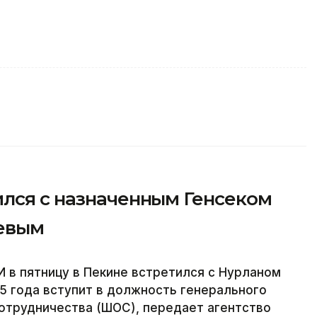
ился с назначенным Генсеком
евым
И в пятницу в Пекине встретился с Нурланом
25 года вступит в должность генерального
сотрудничества (ШОС),
передает агентство