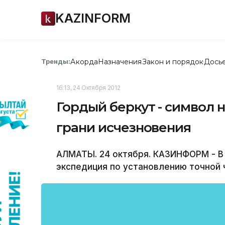
KAZINFORM
Акорда
Назначения
Закон и порядок
Дось
Тренды:
16:13, 24 Октября 2012
Гордый беркут - символ н
грани исчезновения
АЛМАТЫ. 24 октября. КАЗИНФОРМ - В
экспедиция по установлению точной 