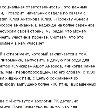
 социальная ответственность - это важные
и, - говорит начальник отдела по связям с
stan Юлия Антонова Юлия. - Проекту «Внеси
особое внимание. В надежде на более бережное
есурсам своей страны мы рады, что можем
ять участие в проекте. Считаем, что это
нимаем в нем участие».
 эксперимент, который заключается в том,
 питомнике, выпустить в дикую природу для
ектор «Сункара» Ашот Анзоров, «никогда ранее
. Мы - первопроходцы». По его словам, с 1990-
ем хищных птиц с целью сохранения их
 природу выпущено более 700 птиц, выращенных
ве с Институтом зоологии РК детально
ента. Пока известно лишь то, что для