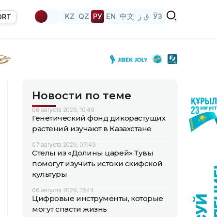
KZ
QZ
РУ
EN
中文
ق ز
ЎЗ
ORT
Новости по теме
08 августа 2026, 10:49
Генетический фонд дикорастущих
растений изучают в Казахстане
07 августа 2026, 07:49
Стелы из «Долины царей» Тувы
помогут изучить истоки скифской
культуры
06 августа 2026, 12:44
Цифровые инструменты, которые
могут спасти жизнь