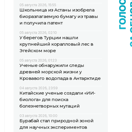
05 августа 2026, 15:55
Школьница из Астаны изобрела
биоразлагаемую бумагу из травы
и получила патент
05 августа 2026, 02:10
У берегов Турции нашли
крупнейший коралловый лес в
Эгейском море
05 августа 2026, 01:23
Ученые обнаружили следы
древней морской жизни у
Кровавого водопада в Антарктиде
04 августа 2026, 23:59
Китайские ученые создали «ИИ-
биолога» для поиска
болезнетворных мутаций
03 августа 2026, 10:00
Бурабай стал природной зоной
для научных экспериментов