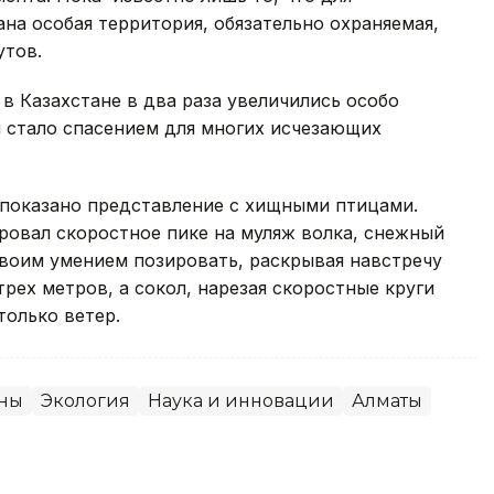
на особая территория, обязательно охраняемая,
утов.
 в Казахстане в два раза увеличились особо
и стало спасением для многих исчезающих
 показано представление с хищными птицами.
ровал скоростное пике на муляж волка, снежный
своим умением позировать, раскрывая навстречу
рех метров, а сокол, нарезая скоростные круги
только ветер.
аны
Экология
Наука и инновации
Алматы