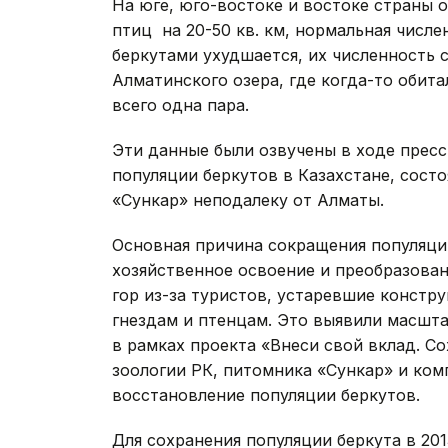
На юге, юго-востоке и востоке страны о
птиц на 20-50 кв. км, нормальная числен
беркутами ухудшается, их численность 
Алматинского озера, где когда-то обита
всего одна пара.
Эти данные были озвучены в ходе пресс
популяции беркутов в Казахстане, сост
«Сункар» неподалеку от Алматы.
Основная причина сокращения популяции
хозяйственное освоение и преобразован
гор из-за туристов, устаревшие констр
гнездам и птенцам. Это выявили масшт
в рамках проекта «Внеси свой вклад. С
зоологии РК, питомника «Сункар» и комп
восстановление популяции беркутов.
Для сохранения популяции беркута в 201