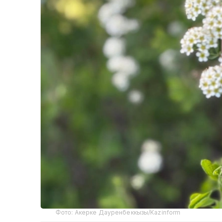
Фото: Акерке Дауренбеккызы/Kazinform