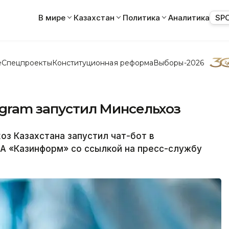
В мире
Казахстан
Политика
Аналитика
SP
е
Спецпроекты
Конституционная реформа
Выборы-2026
legram запустил Минсельхоз
з Казахстана запустил чат-бот в
А «Казинформ» со ссылкой на пресс-службу