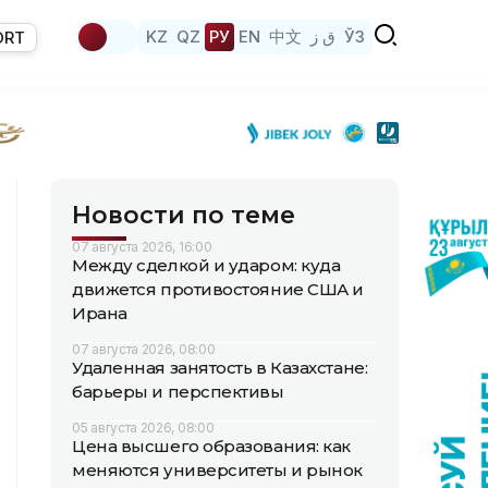
KZ
QZ
РУ
EN
中文
ق ز
ЎЗ
ORT
Новости по теме
07 августа 2026, 16:00
Между сделкой и ударом: куда
движется противостояние США и
Ирана
07 августа 2026, 08:00
Удаленная занятость в Казахстане:
барьеры и перспективы
05 августа 2026, 08:00
Цена высшего образования: как
меняются университеты и рынок