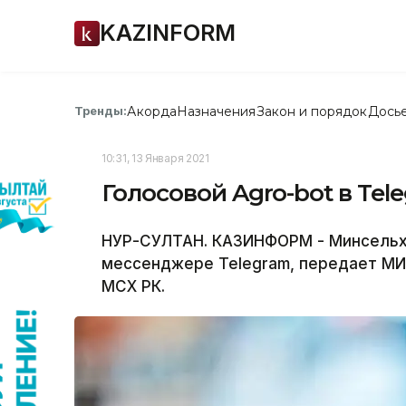
KAZINFORM
Акорда
Назначения
Закон и порядок
Дось
Тренды:
10:31, 13 Января 2021
Голосовой Agro-bot в Te
НУР-СУЛТАН. КАЗИНФОРМ - Минсельхо
мессенджере Telegram, передает МИ
МСХ РК.