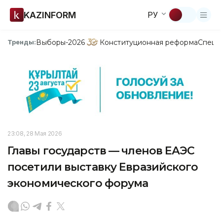
KAZINFORM
РУ
Выборы-2026
Конституционная реформа
Спецп
Тренды:
23:08, 28 Мая 2026
Главы государств — членов ЕАЭС
посетили выставку Евразийского
экономического форума